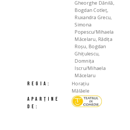
Gheorghe Dănilă,
Bogdan Cotleț,
Ruxandra Grecu,
Simona
Popescu/Mihaela
Măcelaru, Rădița
Roșu, Bogdan
Ghițulescu,
Domnița
Iscru/Mihaela
Măcelaru
Horațiu
REGIA:
Mălăele
APARȚINE
DE: