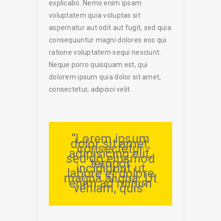
explicabo. Nemo enim ipsam
voluptatem quia voluptas sit
aspernatur aut odit aut fugit, sed quia
consequuntur magni dolores eos qui
ratione voluptatem sequi nesciunt.
Neque porro quisquam est, qui
dolorem ipsum quia dolor sit amet,
consectetur, adipisci velit.
“Lorem ipsum
dolor sit amet,
consectetur
adipisicing elit,
sed do eiusmod
tempor
incididunt ut
labore et dolore
magna aliqua. Ut
enim ad minim
veniam, quis”