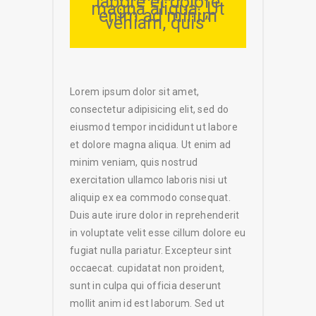
labore et dolore
magna aliqua. Ut
enim ad minim
veniam, quis”
Lorem ipsum dolor sit amet,
consectetur adipisicing elit, sed do
eiusmod tempor incididunt ut labore
et dolore magna aliqua. Ut enim ad
minim veniam, quis nostrud
exercitation ullamco laboris nisi ut
aliquip ex ea commodo consequat.
Duis aute irure dolor in reprehenderit
in voluptate velit esse cillum dolore eu
fugiat nulla pariatur. Excepteur sint
occaecat. cupidatat non proident,
sunt in culpa qui officia deserunt
mollit anim id est laborum. Sed ut