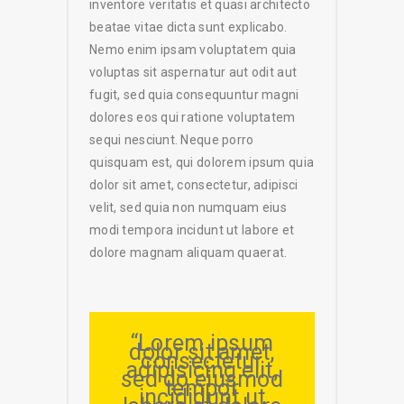
inventore veritatis et quasi architecto
beatae vitae dicta sunt explicabo.
Nemo enim ipsam voluptatem quia
voluptas sit aspernatur aut odit aut
fugit, sed quia consequuntur magni
dolores eos qui ratione voluptatem
sequi nesciunt. Neque porro
quisquam est, qui dolorem ipsum quia
dolor sit amet, consectetur, adipisci
velit, sed quia non numquam eius
modi tempora incidunt ut labore et
dolore magnam aliquam quaerat.
“Lorem ipsum
dolor sit amet,
consectetur
adipisicing elit,
sed do eiusmod
tempor
incididunt ut