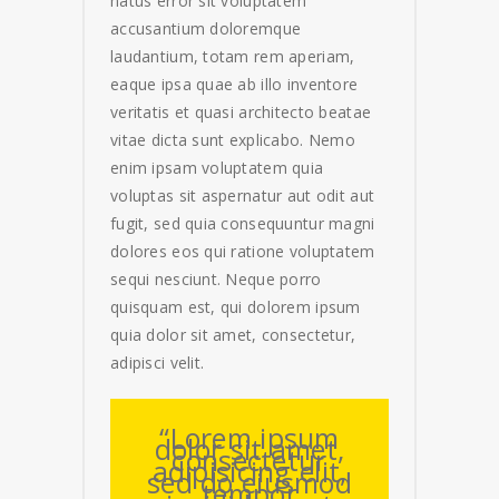
natus error sit voluptatem
accusantium doloremque
laudantium, totam rem aperiam,
eaque ipsa quae ab illo inventore
veritatis et quasi architecto beatae
vitae dicta sunt explicabo. Nemo
enim ipsam voluptatem quia
voluptas sit aspernatur aut odit aut
fugit, sed quia consequuntur magni
dolores eos qui ratione voluptatem
sequi nesciunt. Neque porro
quisquam est, qui dolorem ipsum
quia dolor sit amet, consectetur,
adipisci velit.
“Lorem ipsum
dolor sit amet,
consectetur
adipisicing elit,
sed do eiusmod
tempor