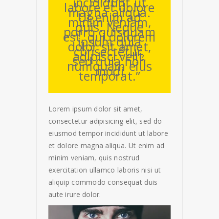
incididunt ut
labore et dolore
magna aliqua.
Ut enim ad
minim veniam,
quis. Neque
porro quisquam
est, qui dolorem
ipsum quia
dolor sit amet,
consectetur,
adipisci velit,
sed quia non
numquam eius
modi
temporat.”
Lorem ipsum dolor sit amet,
consectetur adipisicing elit, sed do
eiusmod tempor incididunt ut labore
et dolore magna aliqua. Ut enim ad
minim veniam, quis nostrud
exercitation ullamco laboris nisi ut
aliquip commodo consequat duis
aute irure dolor.