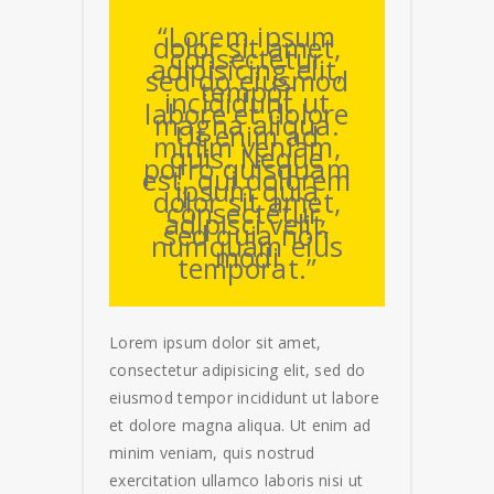
“Lorem ipsum
dolor sit amet,
consectetur
adipisicing elit,
sed do eiusmod
tempor
incididunt ut
labore et dolore
magna aliqua.
Ut enim ad
minim veniam,
quis. Neque
porro quisquam
est, qui dolorem
ipsum quia
dolor sit amet,
consectetur,
adipisci velit,
sed quia non
numquam eius
modi
temporat.”
Lorem ipsum dolor sit amet,
consectetur adipisicing elit, sed do
eiusmod tempor incididunt ut labore
et dolore magna aliqua. Ut enim ad
minim veniam, quis nostrud
exercitation ullamco laboris nisi ut