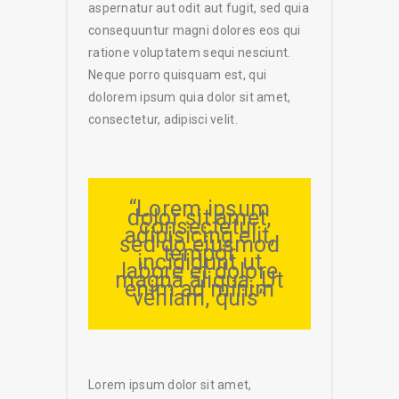
aspernatur aut odit aut fugit, sed quia
consequuntur magni dolores eos qui
ratione voluptatem sequi nesciunt.
Neque porro quisquam est, qui
dolorem ipsum quia dolor sit amet,
consectetur, adipisci velit.
“Lorem ipsum
dolor sit amet,
consectetur
adipisicing elit,
sed do eiusmod
tempor
incididunt ut
labore et dolore
magna aliqua. Ut
enim ad minim
veniam, quis”
Lorem ipsum dolor sit amet,