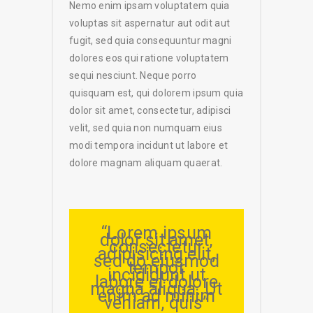
Nemo enim ipsam voluptatem quia
voluptas sit aspernatur aut odit aut
fugit, sed quia consequuntur magni
dolores eos qui ratione voluptatem
sequi nesciunt. Neque porro
quisquam est, qui dolorem ipsum quia
dolor sit amet, consectetur, adipisci
velit, sed quia non numquam eius
modi tempora incidunt ut labore et
dolore magnam aliquam quaerat.
“Lorem ipsum
dolor sit amet,
consectetur
adipisicing elit,
sed do eiusmod
tempor
incididunt ut
labore et dolore
magna aliqua. Ut
enim ad minim
veniam, quis”