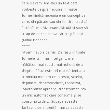
care îl avem. Am ales un text care
vorbește despre nebunie în multe
forme fiindcă nebunia e un concept pe
care, din păcate sau din fericire, cred că
îl stăpânesc. Vizionare plăcută și sper să
uitați de orice altceva cât stați în sală.”
(Mihai Bendeac)
****
”Avem nevoie de râs. De râsul în toate
formele lui – mai inteligent, mai
hăhăitor, mai subtil, mai hohotit de-a
dreptul. Râsul este cel mai eficient atu
al omului modern cel stresat, scârbit,
deprimat, depersonalizat, robotizat,
lobotomizat aproape, transformat într-
un mic automat care consumă şi se
consumă zi de zi. Supapa aceasta
fantastic de eficientă, masca aceasta