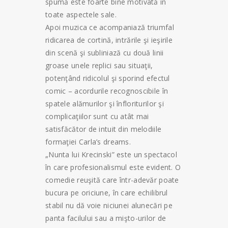
spumă este foarte bine motivată în
toate aspectele sale.
Apoi muzica ce acompaniază triumfal
ridicarea de cortină, intrările şi ieşirile
din scenă şi subliniază cu două linii
groase unele replici sau situaţii,
potenţând ridicolul şi sporind efectul
comic – acordurile recognoscibile în
spatele alămurilor şi înfloriturilor şi
complicaţiilor sunt cu atât mai
satisfăcător de intuit din melodiile
formaţiei Carla’s dreams.
„Nunta lui Krecinski” este un spectacol
în care profesionalismul este evident. O
comedie reuşită care într-adevăr poate
bucura pe oriciune, în care echilibrul
stabil nu dă voie niciunei alunecări pe
panta facilului sau a mişto-urilor de