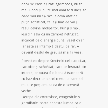
dacă se cade să râzi zgomotos, nu te
mai judeci şi nu te mai analizezi dacă se
cade sau nu să râzi la ceva atât de
puţin sofisticat, te laşi luat de val şi
râsul devine molipsitor. Pur şi simplu
ieşi din sală cu un zâmbet netrucat,
încărcat de o energie bună, vesel chiar.
Iar asta se întâmplă destul de rar. A
devenit destul de greu să mai fii vesel.
Povestea despre Krecinski cel duplicitar,
cartofor şi scăpătat, care se însoară din
interes, ar putea fi o banală istorioară
cu haz dintr-un secol trecut la care cel
mult te poţi amuza ca de o scenetă
veche.
Derapajele controlate, exagerările şi
gomflările, toată această lumea ca o