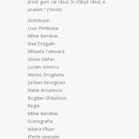
prost gust. Iar râsul, în sfârşit râsul, e
unanim.” (Yorick)
Distribuție:
Liviu Pintileasa
Mihai Bendeac
Vlad Drăgulin
Mihaela Teleoacă
Gloria Găitan
Lucian Ionescu
Marius Drogeanu
Șerban Georgevici
Matei Arvunescu
Bogdan Ghițulescu
Regia:
Mihai Bendeac
Scenografia:
Iuliana Vîlsan
Efecte speciale: