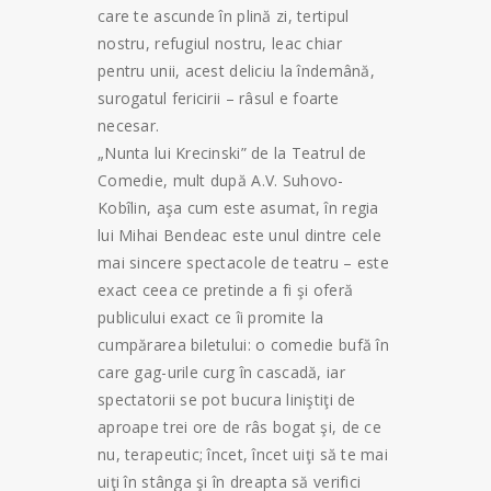
care te ascunde în plină zi, tertipul
nostru, refugiul nostru, leac chiar
pentru unii, acest deliciu la îndemână,
surogatul fericirii – râsul e foarte
necesar.
„Nunta lui Krecinski” de la Teatrul de
Comedie, mult după A.V. Suhovo-
Kobîlin, aşa cum este asumat, în regia
lui Mihai Bendeac este unul dintre cele
mai sincere spectacole de teatru – este
exact ceea ce pretinde a fi şi oferă
publicului exact ce îi promite la
cumpărarea biletului: o comedie bufă în
care gag-urile curg în cascadă, iar
spectatorii se pot bucura liniştiţi de
aproape trei ore de râs bogat şi, de ce
nu, terapeutic; încet, încet uiţi să te mai
uiţi în stânga şi în dreapta să verifici