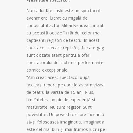
Prezentare spectacol:
Nunta lui Krecinski este un spectacol-
eveniment, lucrat cu migală de
cunoscutul actor Mihai Bendeac, intrat
cu această ocazie în rândul celor mai
captivanți regizori de teatru. În acest
spectacol, fiecare replică și fiecare gag
sunt dozate atent pentru a oferi
spectatorului deliciul unei performanțe
comice excepționale.
”Am creat acest spectacol după
aceleași repere pe care le aveam vizavi
de teatru la vârsta de 15 ani. Plus,
bineînteles, un pic de experiență si
maturitate. Nu sunt regizor. Sunt
povestitor. Un povestitor care încearcă
să-și folosească imaginația. Imaginația
este cel mai bun și mai frumos lucru pe