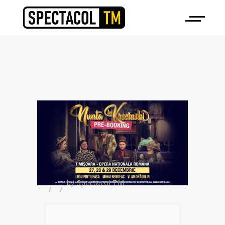
by
Spectacol TM